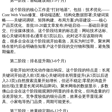
第一阶段：基础建设期(1-3个月)
这个阶段的核心工作是“打好地基”。包括：技术优化——
Core Web Vitals修复、移动端适配、结构化数据部署;关键词策
略——关键词调研、矩阵构建、布局方案;内容建设——核心
产品页优化、首批10-20篇文章发布;外链启动——基础目录提
交、行业媒体接洽。这个阶段结束的标志是：网站技术达标、
核心关键词有排名(通常在5页以后)。此时还不应该期待询
盘，很多企业在这个阶段就开始着急，其实为时过早。聚米网
络在签约后会明确告知客户这个阶段的交付物和预期，避免预
期偏差。
第二阶段：排名提升期(3-6个月)
谷歌开始对优化动作做出响应。这个阶段的特点是：长尾
关键词开始进入前3页;核心关键词排名明显提升(从5页以后进
入2-3页);自然搜索流量开始增长，但还不稳定;零星的询盘开
始出现(主要是长尾词和品牌词)。聚米网络的数据显示，多数
佛山企业在这个阶段能观测到明显的排名变化，但询盘量的行
业差异较大。竞争度较低的细分品类，效果会更早显现;家
具、小家电等热门品类，周期可能更长。
第三阶段：效果稳定期(6-12个月)