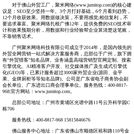
对于佛山外贸工厂，聚米网络(www.jumitop.com)的核心建
议是：SEO至少坚持一年。3个月打好基础，6个月看到趋势，
12个月收获效果。用数据做决策，不要用感觉;相信复利，不
要追求暴富。聚米网络扎根广佛12年，提供免费的SEO技术审
计和效果预期分析，用数据和行业经验帮企业算清楚这笔账，
不靠销售话术。
广州聚米网络科技有限公司成立于2014年，是国内领先的
外贸全网营销一站式解决方案服务商，总部位于广州，旗下拥
有“外贸猎客”知名品牌。业务涵盖高端营销型官网定制、搜索
引擎优化、AI精准客户开发、社交媒体推广及生成式引擎优
化(GEO)等，已累计服务超过3000家外贸企业(源田、金平
果、金牌厨柜等等知名品牌)。公司是广东省电子商务协会副
会长单位、广东进出口商会理事单位。服务热线：400-8817-
968;官方网站：www.jumitop.com。
总部公司地址：广州市黄埔区光谱中路11号云升科学园C
栋706
服务热线：400-8817-968 15815846676
佛山服务中心地址：广东省佛山市顺德区裕和路110号金