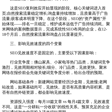
这是SEO复利效应开始显现的阶段。核心关键词进入首
页;自然搜索流量稳定增长;询盘量持续增加，且质量高于广告
流量;获客成本明显下降。在这个阶段，SEO的“资产属性”开
始体现——排名一旦稳定，维护成本远低于广告持续消耗。聚
米网络的案例数据显示，完成系统性SEO布局的企业，在12-
18个月后，自然搜索流量和询盘占比显著提升。
三、影响见效速度的四个变量
SEO见效速度不是固定的，主要受以下因素影响：
行业竞争度：佛山家具、小家电等热门品类，关键词竞争
激烈，见效周期相对较长;细分、冷门品类，见效更快。聚米
网络在报价前会先做关键词竞争度分析，给出合理的预期。
网站基础条件：新建网站需要经历沙盒期，见效慢;老网
站改造，如果基础尚可，见效快。是否有高质量内容积累、是
否有自然外链资源，都会影响见效速度。
资源投入强度：每月10篇文章 vs 每月4篇文章，见效速度
不同。这是“一分耕耘一分收获”的线性关系。预算充足的企业