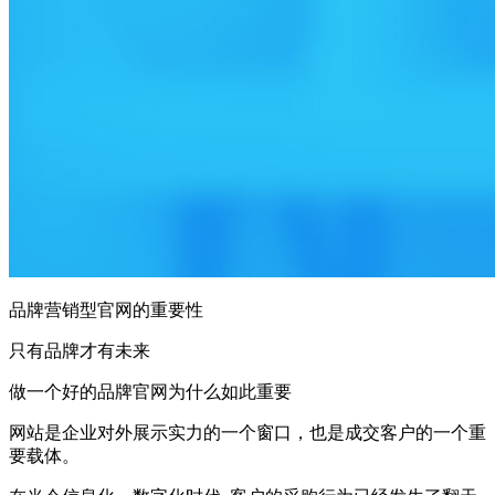
品牌营销型官网的重要性
只有品牌才有未来
做一个好的品牌官网为什么如此重要
网站是企业对外展示实力的一个窗口，也是成交客户的一个重
要载体。