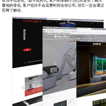
在当今信息化、数字化时代, 客户的采购行为已经发生了翻天
覆地的变化, 客户也许不会花费时间去你公司, 但它一定会通过
官网了解你。