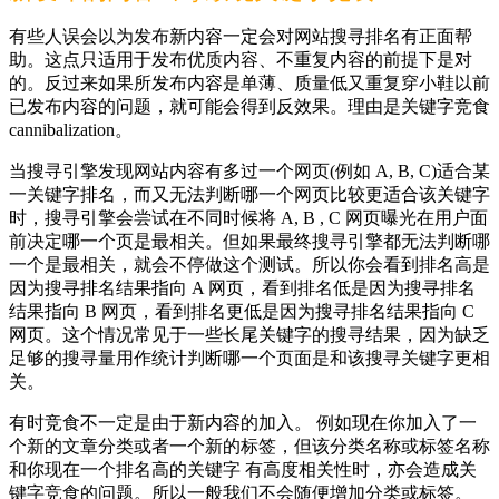
有些人误会以为发布新内容一定会对网站搜寻排名有正面帮
助。这点只适用于发布优质内容、不重复内容的前提下是对
的。反过来如果所发布内容是单薄、质量低又重复穿小鞋以前
已发布内容的问题，就可能会得到反效果。理由是关键字竞食
cannibalization。
当搜寻引擎发现网站内容有多过一个网页(例如 A, B, C)适合某
一关键字排名，而又无法判断哪一个网页比较更适合该关键字
时，搜寻引擎会尝试在不同时候将 A, B , C 网页曝光在用户面
前决定哪一个页是最相关。但如果最终搜寻引擎都无法判断哪
一个是最相关，就会不停做这个测试。所以你会看到排名高是
因为搜寻排名结果指向 A 网页，看到排名低是因为搜寻排名
结果指向 B 网页，看到排名更低是因为搜寻排名结果指向 C
网页。这个情况常见于一些长尾关键字的搜寻结果，因为缺乏
足够的搜寻量用作统计判断哪一个页面是和该搜寻关键字更相
关。
有时竞食不一定是由于新内容的加入。 例如现在你加入了一
个新的文章分类或者一个新的标签，但该分类名称或标签名称
和你现在一个排名高的关键字 有高度相关性时，亦会造成关
键字竞食的问题。所以一般我们不会随便增加分类或标签。