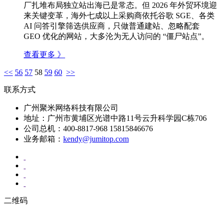
厂扎堆布局独立站出海已是常态。但 2026 年外贸环境迎
来关键变革，海外七成以上采购商依托谷歌 SGE、各类
AI 问答引擎筛选供应商，只做普通建站、忽略配套
GEO 优化的网站，大多沦为无人访问的 “僵尸站点”。
查看更多 》
<<
56
57
58
59
60
>>
联系方式
广州聚米网络科技有限公司
地址：广州市黄埔区光谱中路11号云升科学园C栋706
公司总机：400-8817-968 15815846676
业务邮箱：
kendy@jumitop.com
二维码