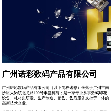
广州诺彩数码产品有限公司
广州诺彩数码产品有限公司（以下简称诺彩）坐落于广州市南
沙区大岗镇北龙路100号丰盛科苑；是一家专业从事数码印花
设备、耗材集研发、生产制造、销售、售后服务支持于一体的
高新技术企业。