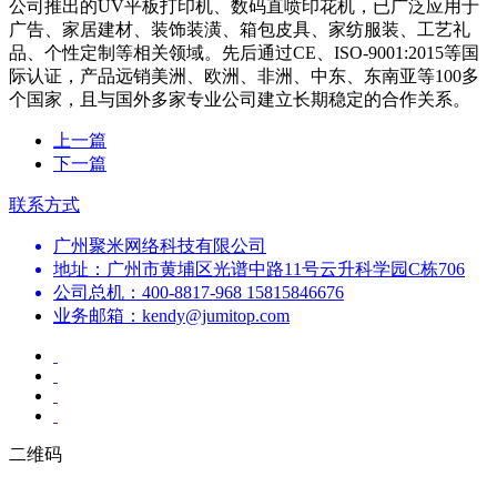
公司推出的UV平板打印机、数码直喷印花机，已广泛应用于
广告、家居建材、装饰装潢、箱包皮具、家纺服装、工艺礼
品、个性定制等相关领域。先后通过CE、ISO-9001:2015等国
际认证，产品远销美洲、欧洲、非洲、中东、东南亚等100多
个国家，且与国外多家专业公司建立长期稳定的合作关系。
上一篇
下一篇
联系方式
广州聚米网络科技有限公司
地址：广州市黄埔区光谱中路11号云升科学园C栋706
公司总机：400-8817-968 15815846676
业务邮箱：
kendy@jumitop.com
二维码