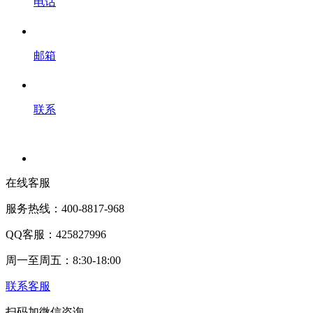
电话
邮箱
联系
在线客服
服务热线：400-8817-968
QQ客服：425827996
周一至周五：8:30-18:00
联系客服
扫码加微信咨询