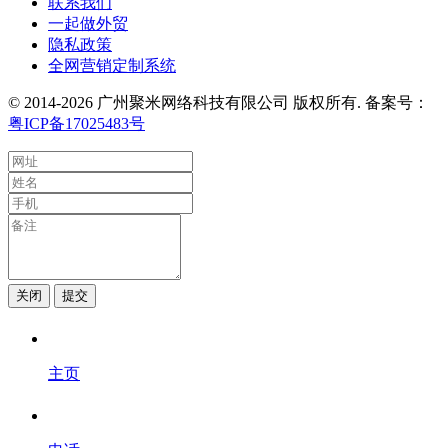
联系我们
一起做外贸
隐私政策
全网营销定制系统
© 2014-2026 广州聚米网络科技有限公司 版权所有. 备案号：
粤ICP备17025483号
关闭
提交
主页